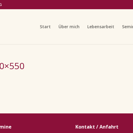
G
Start
Über mich
Lebensarbeit
Semi
0×550
mine
Kontakt / Anfahrt