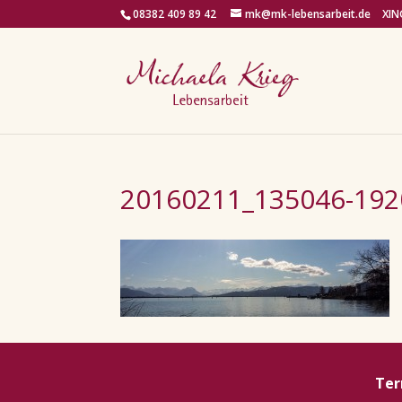
08382 409 89 42
mk@mk-lebensarbeit.de
XIN
20160211_135046-192
Ter