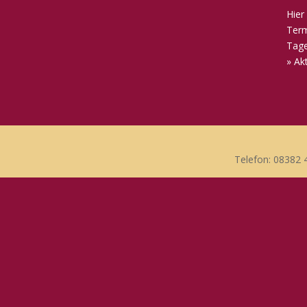
Hier
Term
Tage
» Ak
Telefon: 08382 