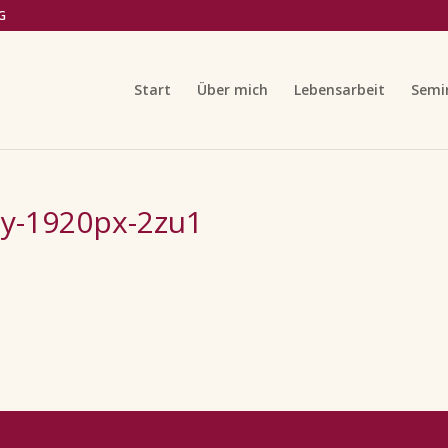
G
Start
Über mich
Lebensarbeit
Semi
y-1920px-2zu1