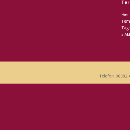
Ter
Hier
Term
Tage
» Ak
Telefon: 08382 