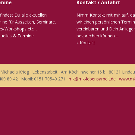
mine
Kontakt / Anfahrt
 findest Du alle aktuellen
Nimm Kontakt mit mir auf, da
ine für Auszeiten, Seminare,
wir einen persönlichen Termin
s-Workshops etc. ...
vereinbaren und Dein Anliege
tuelles & Termine
besprechen können ...
» Kontakt
Michaela Krieg · Lebensarbeit · Am Köchlinweiher 16 b · 88131 Lindau
409 89 42 · Mobil: 0151 70540 271 ·
mk@mk-lebensarbeit.de
·
www.mk-