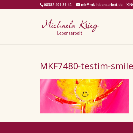
08382 409 89 42
mk@mk-lebensarbeit.de
XIN
MKF7480-testim-smile